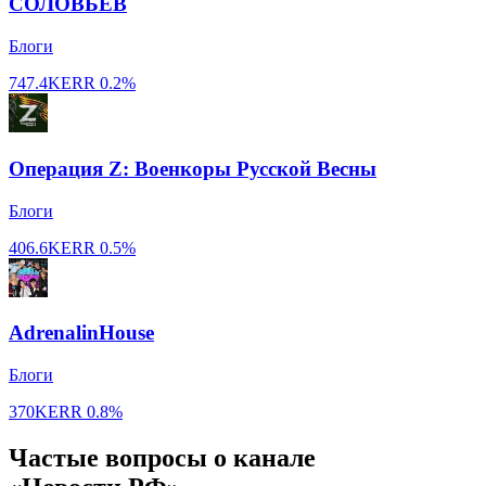
СОЛОВЬЁВ
Блоги
747.4K
ERR
0.2%
Операция Z: Военкоры Русской Весны
Блоги
406.6K
ERR
0.5%
AdrenalinHouse
Блоги
370K
ERR
0.8%
Частые вопросы о канале