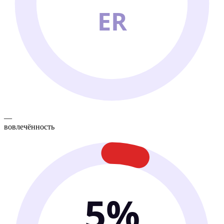
ER
—
вовлечённость
5%