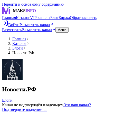
Перейти к основному содержанию
MAKS
INFO
Главная
Каталог
VIP каналы
Блог
Биржа
Обратная связь
Войти
Разместить канал
Разместить
Разместить канал
Меню
Главная
Каталог
Блоги
Новости.РФ
Новости.РФ
Блоги
Канал не подтверждён владельцем
Это ваш канал?
Подтвердите владение →