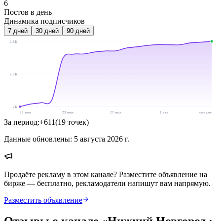
6
Постов в день
Динамика подписчиков
7
дней
30
дней
90
дней
2.6K
2.3K
2K
23 июн
23 июл
27 июл
1 авг
сегодня
За период:
+
611
(
19
точек
)
Данные обновлены:
5 августа 2026 г.
Продаёте рекламу в этом канале? Разместите объявление на
бирже — бесплатно, рекламодатели напишут вам напрямую.
Разместить объявление
Отзывы о канале «
Нижний Новгород ·