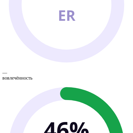
ER
—
вовлечённость
46%