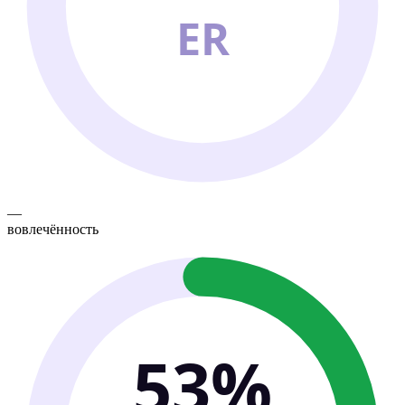
ER
—
вовлечённость
53%