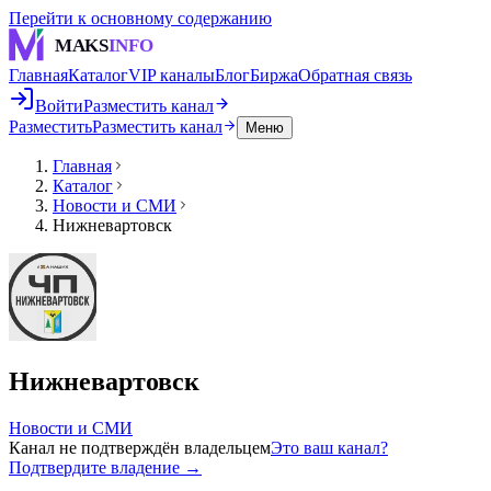
Перейти к основному содержанию
MAKS
INFO
Главная
Каталог
VIP каналы
Блог
Биржа
Обратная связь
Войти
Разместить канал
Разместить
Разместить канал
Меню
Главная
Каталог
Новости и СМИ
Нижневартовск
Нижневартовск
Новости и СМИ
Канал не подтверждён владельцем
Это ваш канал?
Подтвердите владение →