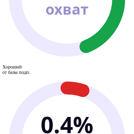
охват
Хороший
от базы подп.
0.4%