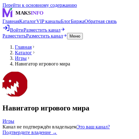
Перейти к основному содержанию
MAKS
INFO
Главная
Каталог
VIP каналы
Блог
Биржа
Обратная связь
Войти
Разместить канал
Разместить
Разместить канал
Меню
Главная
Каталог
Игры
Навигатор игрового мира
Навигатор игрового мира
Игры
Канал не подтверждён владельцем
Это ваш канал?
Подтвердите владение →