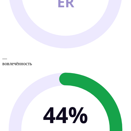
ER
—
вовлечённость
44%