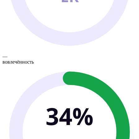
—
вовлечённость
34%