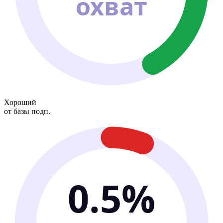
охват
Хороший
от базы подп.
0.5%