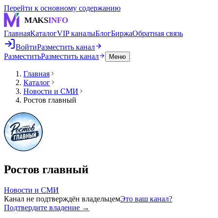
Перейти к основному содержанию
MAKS
INFO
Главная
Каталог
VIP каналы
Блог
Биржа
Обратная связь
Войти
Разместить канал
Разместить
Разместить канал
Меню
Главная
Каталог
Новости и СМИ
Ростов главный
Ростов главный
Новости и СМИ
Канал не подтверждён владельцем
Это ваш канал?
Подтвердите владение →