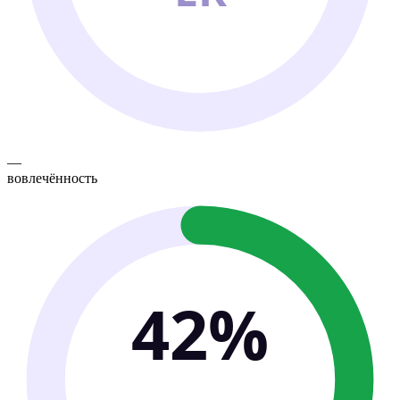
—
вовлечённость
42%