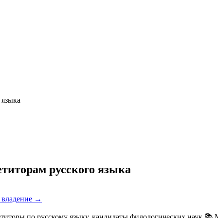
 языка
етиторам русского языка
е владение →
иторы по русскому языку, кандидаты филологических наук 📚 