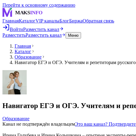
Перейти к основному содержанию
MAKS
INFO
Главная
Каталог
VIP каналы
Блог
Биржа
Обратная связь
Войти
Разместить канал
Разместить
Разместить канал
Меню
Главная
Каталог
Образование
Навигатор ЕГЭ и ОГЭ. Учителям и репетиторам русского
Навигатор ЕГЭ и ОГЭ. Учителям и реп
Образование
Канал не подтверждён владельцем
Это ваш канал? Подтвердит
Ирина Голубева и Ирина Колышкина – опытные эксперты-репет