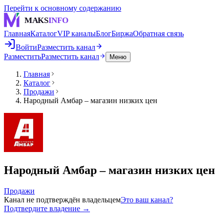
Перейти к основному содержанию
MAKS
INFO
Главная
Каталог
VIP каналы
Блог
Биржа
Обратная связь
Войти
Разместить канал
Разместить
Разместить канал
Меню
Главная
Каталог
Продажи
Народный Амбар – магазин низких цен
Народный Амбар – магазин низких цен
Продажи
Канал не подтверждён владельцем
Это ваш канал?
Подтвердите владение →