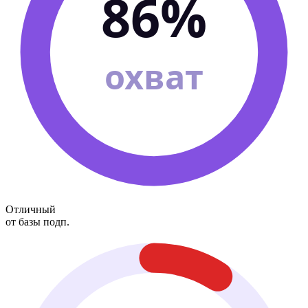
86%
охват
Отличный
от базы подп.