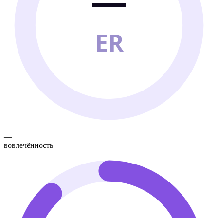
—
ER
—
вовлечённость