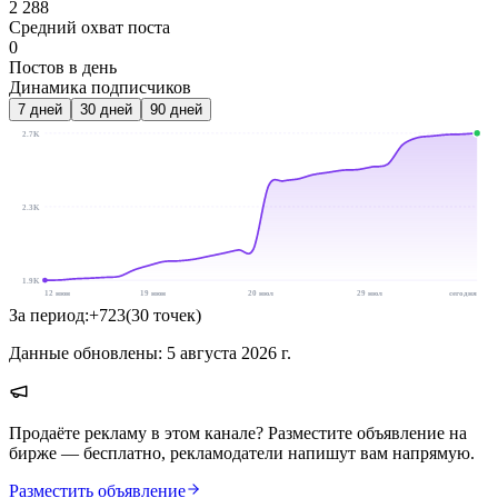
2 288
Средний охват поста
0
Постов в день
Динамика подписчиков
7
дней
30
дней
90
дней
2.7K
2.3K
1.9K
12 июн
19 июн
20 июл
29 июл
сегодня
За период:
+
723
(
30
точек
)
Данные обновлены:
5 августа 2026 г.
Продаёте рекламу в этом канале? Разместите объявление на
бирже — бесплатно, рекламодатели напишут вам напрямую.
Разместить объявление