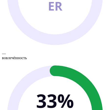
ER
—
вовлечённость
33%