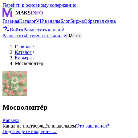
Перейти к основному содержанию
MAKS
INFO
Главная
Каталог
VIP каналы
Блог
Биржа
Обратная связь
Войти
Разместить канал
Разместить
Разместить канал
Меню
Главная
Каталог
Карьера
Мосволонтёр
Мосволонтёр
Карьера
Канал не подтверждён владельцем
Это ваш канал?
Подтвердите владение →