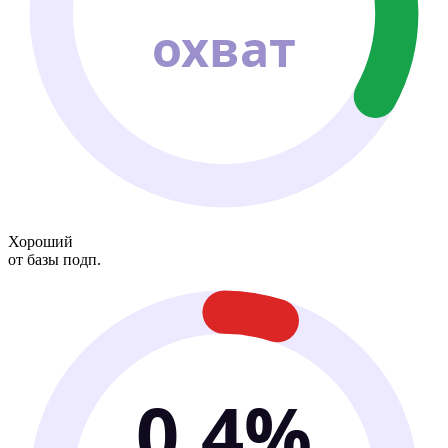
охват
Хороший
от базы подп.
0.4%