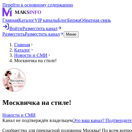
Перейти к основному содержанию
MAKS
INFO
Главная
Каталог
VIP каналы
Блог
Биржа
Обратная связь
Войти
Разместить канал
Разместить
Разместить канал
Меню
Главная
Каталог
Новости и СМИ
Москвичка на стиле!
Москвичка на стиле!
Новости и СМИ
Канал не подтверждён владельцем
Это ваш канал? Подтвердит
Сообщество для прекрасной половины Москвы! По всем вопр