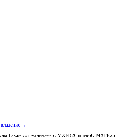
е владение →
осам Также сотрудничаем с: MXFR26himegoUrMXFR26