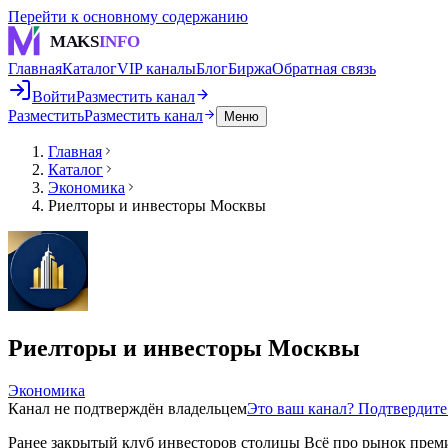
Перейти к основному содержанию
MAKS
INFO
Главная
Каталог
VIP каналы
Блог
Биржа
Обратная связь
Войти
Разместить канал
Разместить
Разместить канал
Меню
Главная
Каталог
Экономика
Риелторы и инвесторы Москвы
Риелторы и инвесторы Москвы
Экономика
Канал не подтверждён владельцем
Это ваш канал? Подтвердит
Ранее закрытый клуб инвесторов столицы Всё про рынок прем