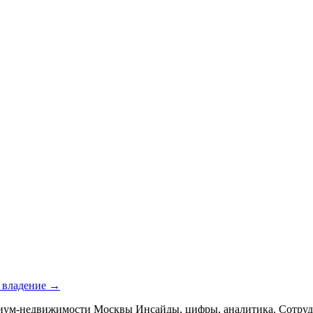
е владение →
иум-недвижимости Москвы Инсайды, цифры, аналитика. Сотрудн