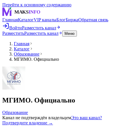
Перейти к основному содержанию
MAKS
INFO
Главная
Каталог
VIP каналы
Блог
Биржа
Обратная связь
Войти
Разместить канал
Разместить
Разместить канал
Меню
Главная
Каталог
Образование
МГИМО. Официально
МГИМО. Официально
Образование
Канал не подтверждён владельцем
Это ваш канал?
Подтвердите владение →