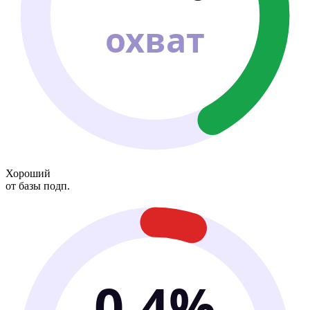
охват
Хороший
от базы подп.
0.4%