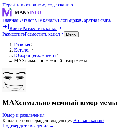
Перейти к основному содержанию
MAKS
INFO
Главная
Каталог
VIP каналы
Блог
Биржа
Обратная связь
Войти
Разместить канал
Разместить
Разместить канал
Меню
Главная
Каталог
Юмор и развлечения
MAXсимально мемный юмор мемы
MAXсимально мемный юмор мемы
Юмор и развлечения
Канал не подтверждён владельцем
Это ваш канал?
Подтвердите владение →