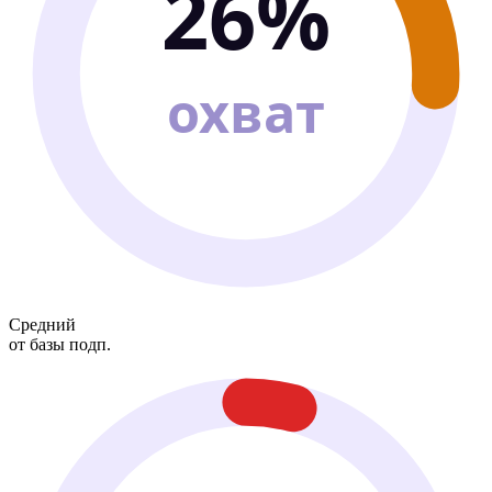
26%
охват
Средний
от базы подп.