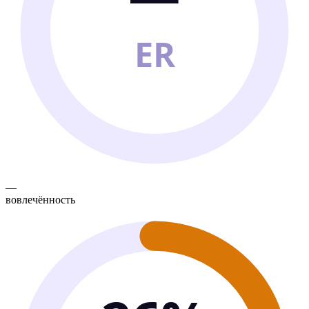
ER
—
вовлечённость