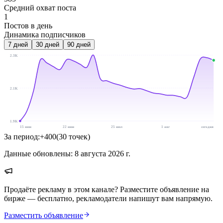
Средний охват поста
1
Постов в день
Динамика подписчиков
7
дней
30
дней
90
дней
2.3K
2.1K
1.9K
15 июн
22 июн
25 июл
1 авг
сегодня
За период:
+
400
(
30
точек
)
Данные обновлены:
8 августа 2026 г.
Продаёте рекламу в этом канале? Разместите объявление на
бирже — бесплатно, рекламодатели напишут вам напрямую.
Разместить объявление