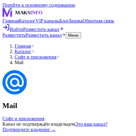
Перейти к основному содержанию
MAKS
INFO
Главная
Каталог
VIP каналы
Блог
Биржа
Обратная связь
Войти
Разместить канал
Разместить
Разместить канал
Меню
Главная
Каталог
Софт и приложения
Mail
Mail
Софт и приложения
Канал не подтверждён владельцем
Это ваш канал?
Подтвердите владение →