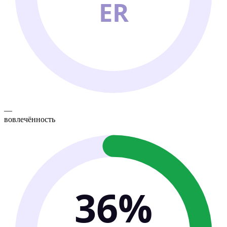
ER
—
вовлечённость
36%