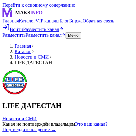
Перейти к основному содержанию
MAKS
INFO
Главная
Каталог
VIP каналы
Блог
Биржа
Обратная связь
Войти
Разместить канал
Разместить
Разместить канал
Меню
Главная
Каталог
Новости и СМИ
LIFE ДАГЕСТАН
LIFE ДАГЕСТАН
Новости и СМИ
Канал не подтверждён владельцем
Это ваш канал?
Подтвердите владение →