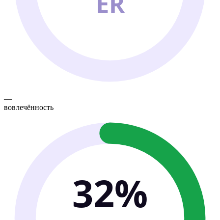
ER
—
вовлечённость
32%