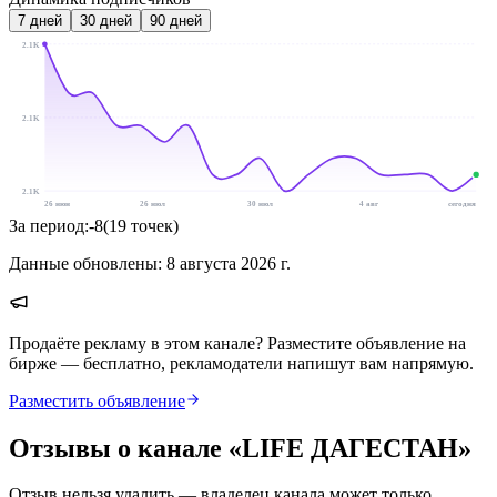
7
дней
30
дней
90
дней
2.1K
2.1K
2.1K
26 июн
26 июл
30 июл
4 авг
сегодня
За период:
-8
(
19
точек
)
Данные обновлены:
8 августа 2026 г.
Продаёте рекламу в этом канале? Разместите объявление на
бирже — бесплатно, рекламодатели напишут вам напрямую.
Разместить объявление
Отзывы о канале «
LIFE ДАГЕСТАН
»
Отзыв нельзя удалить — владелец канала может только