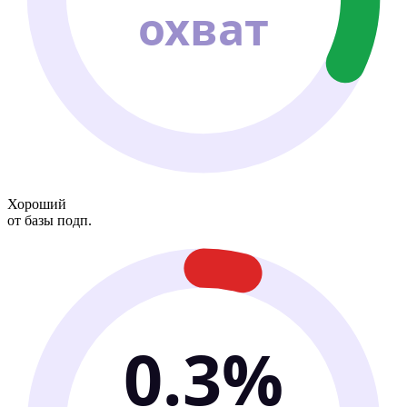
охват
Хороший
от базы подп.
0.3%