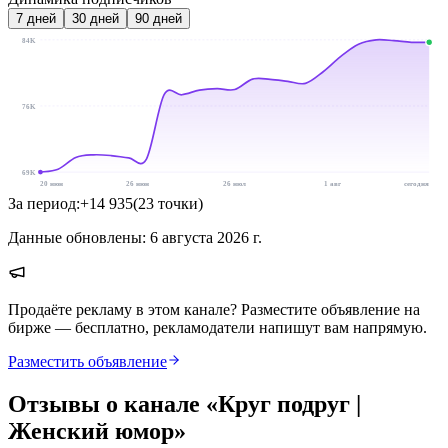
7
дней
30
дней
90
дней
84K
76K
69K
20 июн
26 июн
26 июл
1 авг
сегодня
За период:
+
14 935
(
23
точки
)
Данные обновлены:
6 августа 2026 г.
Продаёте рекламу в этом канале? Разместите объявление на
бирже — бесплатно, рекламодатели напишут вам напрямую.
Разместить объявление
Отзывы о канале «
Круг подруг |
Женский юмор
»