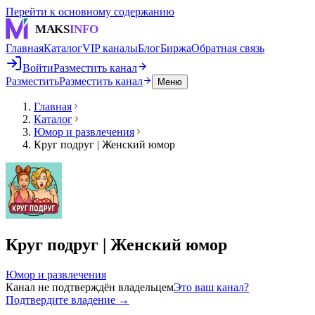
Перейти к основному содержанию
MAKS
INFO
Главная
Каталог
VIP каналы
Блог
Биржа
Обратная связь
Войти
Разместить канал
Разместить
Разместить канал
Меню
Главная
Каталог
Юмор и развлечения
Круг подруг | Женский юмор
Круг подруг | Женский юмор
Юмор и развлечения
Канал не подтверждён владельцем
Это ваш канал?
Подтвердите владение →