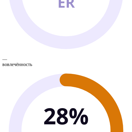
ER
—
вовлечённость
28%