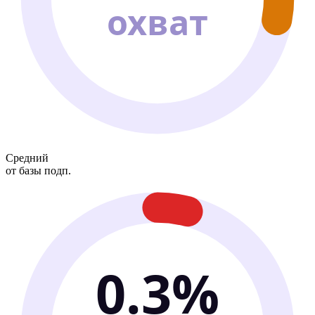
охват
Средний
от базы подп.
0.3%