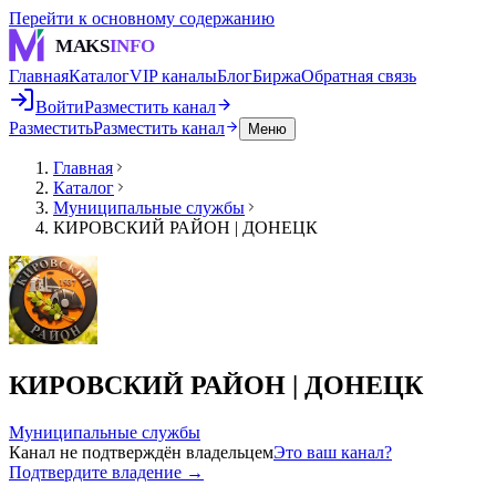
Перейти к основному содержанию
MAKS
INFO
Главная
Каталог
VIP каналы
Блог
Биржа
Обратная связь
Войти
Разместить канал
Разместить
Разместить канал
Меню
Главная
Каталог
Муниципальные службы
КИРОВСКИЙ РАЙОН | ДОНЕЦК
КИРОВСКИЙ РАЙОН | ДОНЕЦК
Муниципальные службы
Канал не подтверждён владельцем
Это ваш канал?
Подтвердите владение →