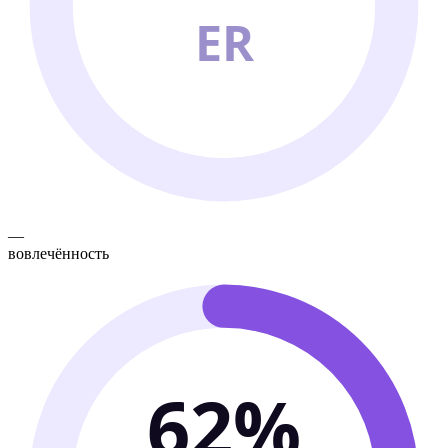
ER
—
вовлечённость
62%