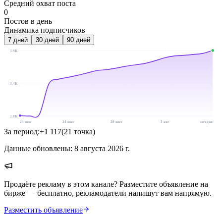
Средний охват поста
0
Постов в день
Динамика подписчиков
7
дней
30
дней
90
дней
3.9K
3.4K
2.8K
24 июн
24 июл
29 июл
3 авг
сегодня
За период:
+
1 117
(
21
точка
)
Данные обновлены:
8 августа 2026 г.
Продаёте рекламу в этом канале? Разместите объявление на
бирже — бесплатно, рекламодатели напишут вам напрямую.
Разместить объявление