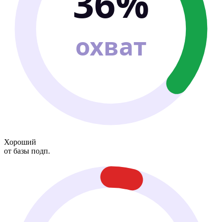
36%
охват
Хороший
от базы подп.