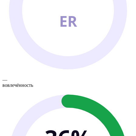
ER
—
вовлечённость