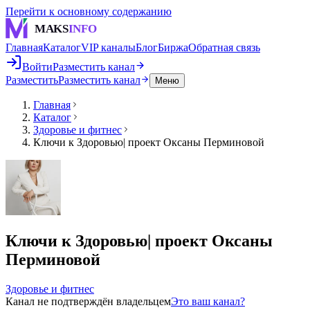
Перейти к основному содержанию
MAKS
INFO
Главная
Каталог
VIP каналы
Блог
Биржа
Обратная связь
Войти
Разместить канал
Разместить
Разместить канал
Меню
Главная
Каталог
Здоровье и фитнес
Ключи к Здоровью| проект Оксаны Перминовой
Ключи к Здоровью| проект Оксаны
Перминовой
Здоровье и фитнес
Канал не подтверждён владельцем
Это ваш канал?