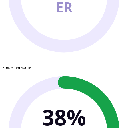
ER
—
вовлечённость
38%