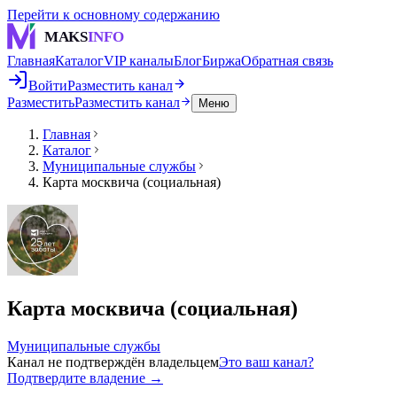
Перейти к основному содержанию
MAKS
INFO
Главная
Каталог
VIP каналы
Блог
Биржа
Обратная связь
Войти
Разместить канал
Разместить
Разместить канал
Меню
Главная
Каталог
Муниципальные службы
Карта москвича (социальная)
Карта москвича (социальная)
Муниципальные службы
Канал не подтверждён владельцем
Это ваш канал?
Подтвердите владение →