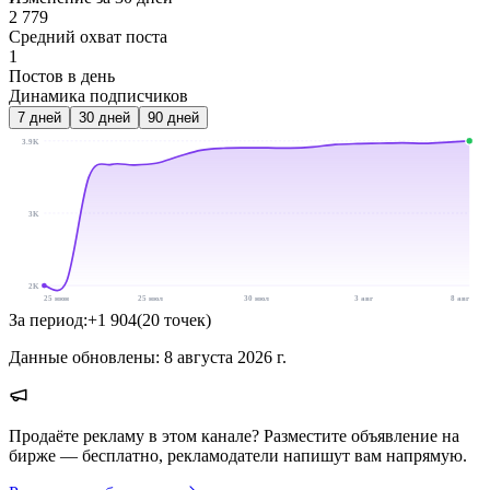
2 779
Средний охват поста
1
Постов в день
Динамика подписчиков
7
дней
30
дней
90
дней
3.9K
3K
2K
25 июн
25 июл
30 июл
3 авг
8 авг
За период:
+
1 904
(
20
точек
)
Данные обновлены:
8 августа 2026 г.
Продаёте рекламу в этом канале? Разместите объявление на
бирже — бесплатно, рекламодатели напишут вам напрямую.