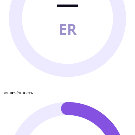
—
ER
—
вовлечённость