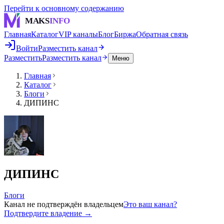
Перейти к основному содержанию
MAKS
INFO
Главная
Каталог
VIP каналы
Блог
Биржа
Обратная связь
Войти
Разместить канал
Разместить
Разместить канал
Меню
Главная
Каталог
Блоги
ДИПИНС
ДИПИНС
Блоги
Канал не подтверждён владельцем
Это ваш канал?
Подтвердите владение →