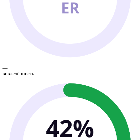
ER
—
вовлечённость
42%