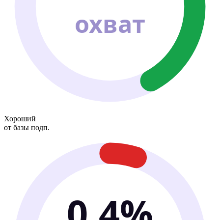
охват
Хороший
от базы подп.
0.4%