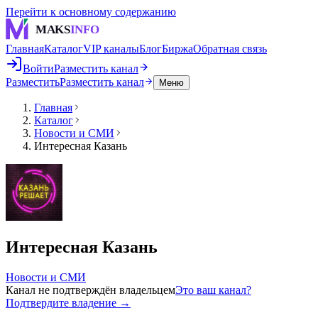
Перейти к основному содержанию
MAKS
INFO
Главная
Каталог
VIP каналы
Блог
Биржа
Обратная связь
Войти
Разместить канал
Разместить
Разместить канал
Меню
Главная
Каталог
Новости и СМИ
Интересная Казань
Интересная Казань
Новости и СМИ
Канал не подтверждён владельцем
Это ваш канал?
Подтвердите владение →