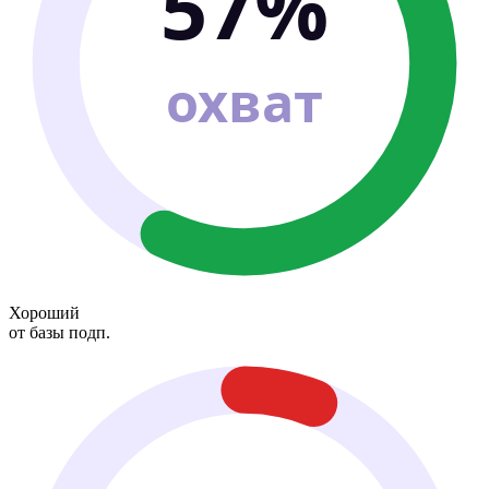
57%
охват
Хороший
от базы подп.