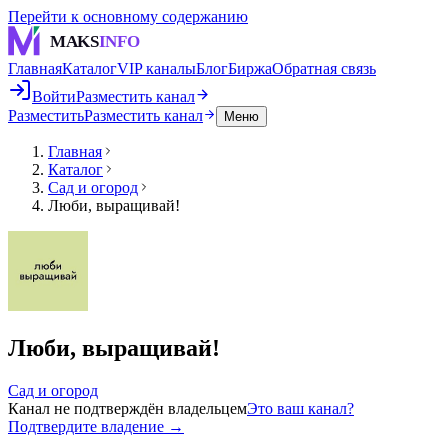
Перейти к основному содержанию
MAKS
INFO
Главная
Каталог
VIP каналы
Блог
Биржа
Обратная связь
Войти
Разместить канал
Разместить
Разместить канал
Меню
Главная
Каталог
Сад и огород
Люби, выращивай!
Люби, выращивай!
Сад и огород
Канал не подтверждён владельцем
Это ваш канал?
Подтвердите владение →