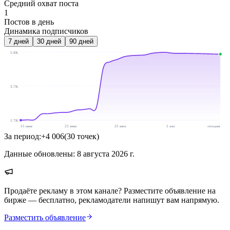
Средний охват поста
1
Постов в день
Динамика подписчиков
7
дней
30
дней
90
дней
5.8K
3.7K
1.7K
15 июн
22 июн
25 июл
1 авг
сегодня
За период:
+
4 006
(
30
точек
)
Данные обновлены:
8 августа 2026 г.
Продаёте рекламу в этом канале? Разместите объявление на
бирже — бесплатно, рекламодатели напишут вам напрямую.
Разместить объявление