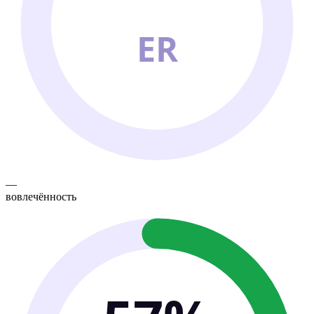
ER
—
вовлечённость