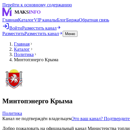
Перейти к основному содержанию
MAKS
INFO
Главная
Каталог
VIP каналы
Блог
Биржа
Обратная связь
Войти
Разместить канал
Разместить
Разместить канал
Меню
Главная
Каталог
Политика
Минтопэнерго Крыма
Минтопэнерго Крыма
Политика
Канал не подтверждён владельцем
Это ваш канал? Подтвердит
Добро пожаловать на официальный канал Министерства топли