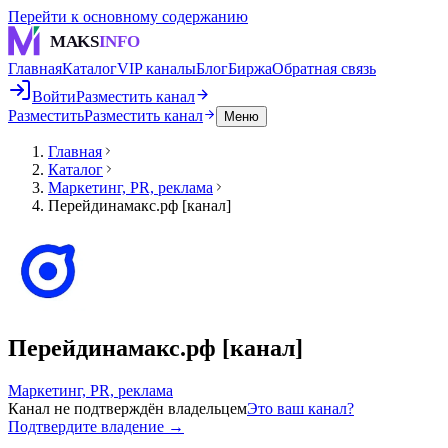
Перейти к основному содержанию
MAKS
INFO
Главная
Каталог
VIP каналы
Блог
Биржа
Обратная связь
Войти
Разместить канал
Разместить
Разместить канал
Меню
Главная
Каталог
Маркетинг, PR, реклама
Перейдинамакс.рф [канал]
Перейдинамакс.рф [канал]
Маркетинг, PR, реклама
Канал не подтверждён владельцем
Это ваш канал?
Подтвердите владение →