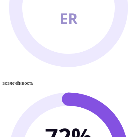
ER
—
вовлечённость
72%