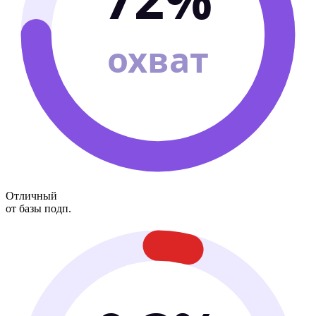
охват
Отличный
от базы подп.