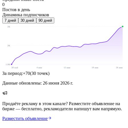
0
Постов в день
Динамика подписчиков
7
дней
30
дней
90
дней
2K
2K
1.9K
28 май
4 июн
12 июн
19 июн
26 июн
За период:
+
70
(
30
точек
)
Данные обновлены:
26 июня 2026 г.
Продаёте рекламу в этом канале? Разместите объявление на
бирже — бесплатно, рекламодатели напишут вам напрямую.
Разместить объявление