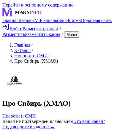
Перейти к основному содержанию
MAKS
INFO
Главная
Каталог
VIP каналы
Блог
Биржа
Обратная связь
Войти
Разместить канал
Разместить
Разместить канал
Меню
Главная
Каталог
Новости и СМИ
Про Сибирь (ХМАО)
Про Сибирь (ХМАО)
Новости и СМИ
Канал не подтверждён владельцем
Это ваш канал?
Подтвердите владение →