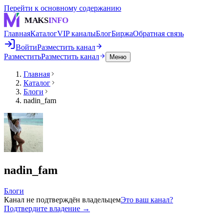
Перейти к основному содержанию
MAKS
INFO
Главная
Каталог
VIP каналы
Блог
Биржа
Обратная связь
Войти
Разместить канал
Разместить
Разместить канал
Меню
Главная
Каталог
Блоги
nadin_fam
nadin_fam
Блоги
Канал не подтверждён владельцем
Это ваш канал?
Подтвердите владение →