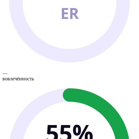
ER
—
вовлечённость
55%