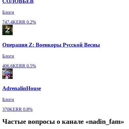
СОЛОВЬЁВ
Блоги
747.4K
ERR
0.2%
Операция Z: Военкоры Русской Весны
Блоги
406.6K
ERR
0.5%
AdrenalinHouse
Блоги
370K
ERR
0.8%
Частые вопросы о канале «nadin_fam»