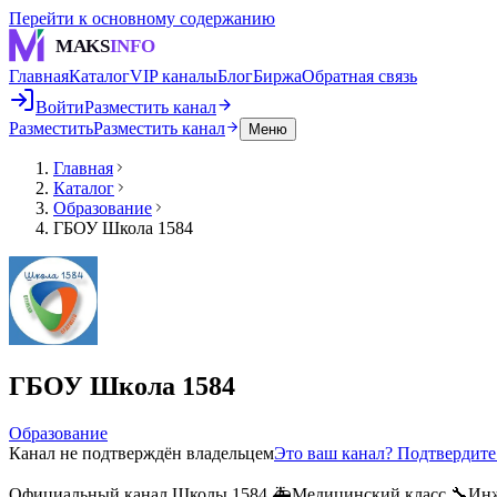
Перейти к основному содержанию
MAKS
INFO
Главная
Каталог
VIP каналы
Блог
Биржа
Обратная связь
Войти
Разместить канал
Разместить
Разместить канал
Меню
Главная
Каталог
Образование
ГБОУ Школа 1584
ГБОУ Школа 1584
Образование
Канал не подтверждён владельцем
Это ваш канал? Подтвердит
Официальный канал Школы 1584 🚑Медицинский класс 🔧Инжене