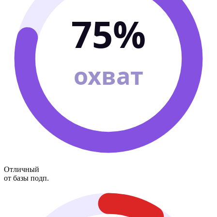
75%
охват
Отличный
от базы подп.