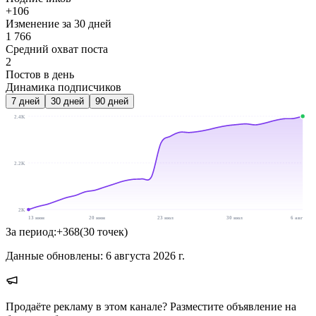
+106
Изменение за 30 дней
1 766
Средний охват поста
2
Постов в день
Динамика подписчиков
7
дней
30
дней
90
дней
2.4K
2.2K
2K
13 июн
20 июн
23 июл
30 июл
6 авг
За период:
+
368
(
30
точек
)
Данные обновлены:
6 августа 2026 г.
Продаёте рекламу в этом канале? Разместите объявление на