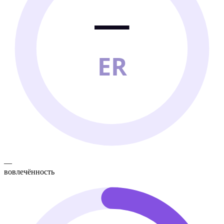
—
ER
—
вовлечённость