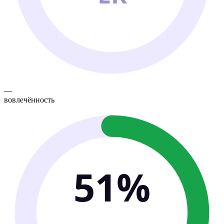
—
вовлечённость
51%