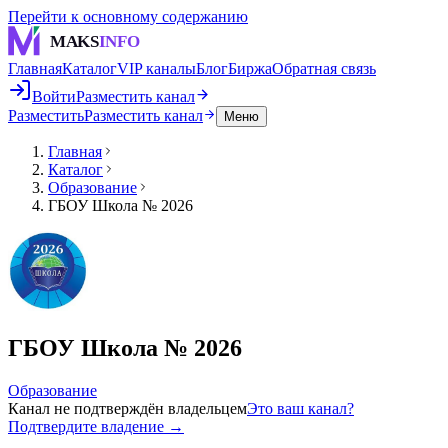
Перейти к основному содержанию
MAKS
INFO
Главная
Каталог
VIP каналы
Блог
Биржа
Обратная связь
Войти
Разместить канал
Разместить
Разместить канал
Меню
Главная
Каталог
Образование
ГБОУ Школа № 2026
ГБОУ Школа № 2026
Образование
Канал не подтверждён владельцем
Это ваш канал?
Подтвердите владение →