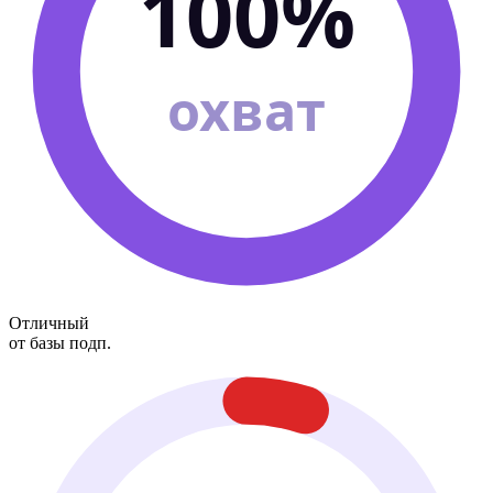
100%
охват
Отличный
от базы подп.