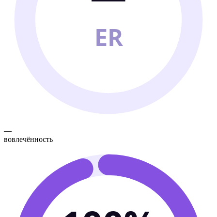
ER
—
вовлечённость