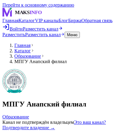
Перейти к основному содержанию
MAKS
INFO
Главная
Каталог
VIP каналы
Блог
Биржа
Обратная связь
Войти
Разместить канал
Разместить
Разместить канал
Меню
Главная
Каталог
Образование
МПГУ Анапский филиал
МПГУ Анапский филиал
Образование
Канал не подтверждён владельцем
Это ваш канал?
Подтвердите владение →