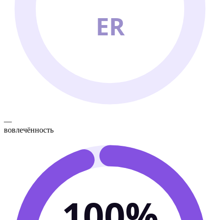
ER
—
вовлечённость
100%