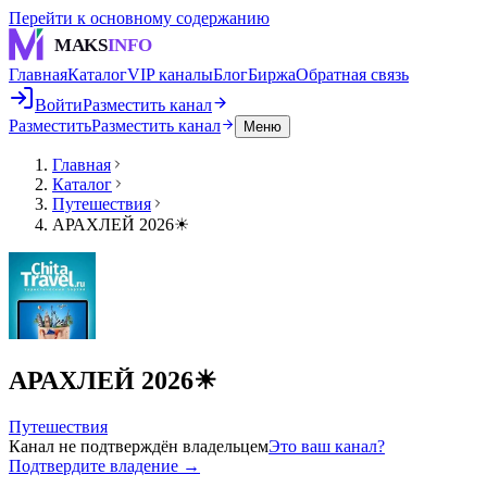
Перейти к основному содержанию
MAKS
INFO
Главная
Каталог
VIP каналы
Блог
Биржа
Обратная связь
Войти
Разместить канал
Разместить
Разместить канал
Меню
Главная
Каталог
Путешествия
АРАХЛЕЙ 2026☀
АРАХЛЕЙ 2026☀
Путешествия
Канал не подтверждён владельцем
Это ваш канал?
Подтвердите владение →