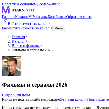
Перейти к основному содержанию
MAKS
INFO
Главная
Каталог
VIP каналы
Блог
Биржа
Обратная связь
Войти
Разместить канал
Разместить
Разместить канал
Меню
Главная
Каталог
Видео и фильмы
Фильмы и сериалы 2026
Фильмы и сериалы 2026
Видео и фильмы
Канал не подтверждён владельцем
Это ваш канал? Подтвердит
Канал с самыми интересными новостями из мира кино! Лучшие ф