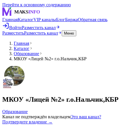
Перейти к основному содержанию
MAKS
INFO
Главная
Каталог
VIP каналы
Блог
Биржа
Обратная связь
Войти
Разместить канал
Разместить
Разместить канал
Меню
Главная
Каталог
Образование
МКОУ «Лицей №2» г.о.Нальчик,КБР
МКОУ «Лицей №2» г.о.Нальчик,КБР
Образование
Канал не подтверждён владельцем
Это ваш канал?
Подтвердите владение →