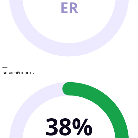
ER
—
вовлечённость
38%