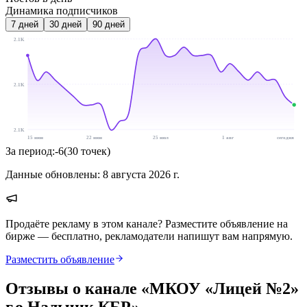
Динамика подписчиков
7
дней
30
дней
90
дней
2.1K
2.1K
2.1K
15 июн
22 июн
25 июл
1 авг
сегодня
За период:
-6
(
30
точек
)
Данные обновлены:
8 августа 2026 г.
Продаёте рекламу в этом канале? Разместите объявление на
бирже — бесплатно, рекламодатели напишут вам напрямую.
Разместить объявление
Отзывы о канале «
МКОУ «Лицей №2»
г.о.Нальчик,КБР
»