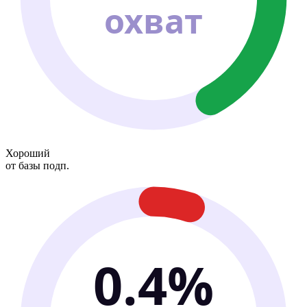
охват
Хороший
от базы подп.
0.4%