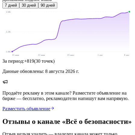
7
дней
30
дней
90
дней
2.6K
2.2K
1.8K
15 июн
22 июн
25 июл
1 авг
8 авг
За период:
+
819
(
30
точек
)
Данные обновлены:
8 августа 2026 г.
Продаёте рекламу в этом канале? Разместите объявление на
бирже — бесплатно, рекламодатели напишут вам напрямую.
Разместить объявление
Отзывы о канале «
Всё о безопасности
»
Отзыв нельзя удалить — владелец канала может только