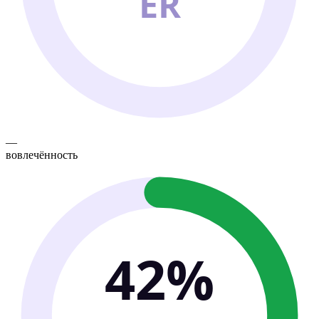
ER
—
вовлечённость
42%