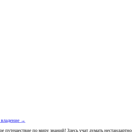
е владение →
ое путешествие по миру знаний! Здесь учат думать нестандартн