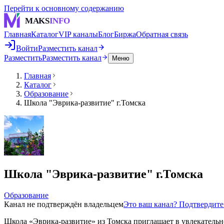
Перейти к основному содержанию
MAKS
INFO
Главная
Каталог
VIP каналы
Блог
Биржа
Обратная связь
Войти
Разместить канал
Разместить
Разместить канал
Меню
Главная
Каталог
Образование
Школа "Эврика-развитие" г.Томска
Школа "Эврика-развитие" г.Томска
Образование
Канал не подтверждён владельцем
Это ваш канал? Подтвердит
Школа «Эврика-развитие» из Томска приглашает в увлекательн