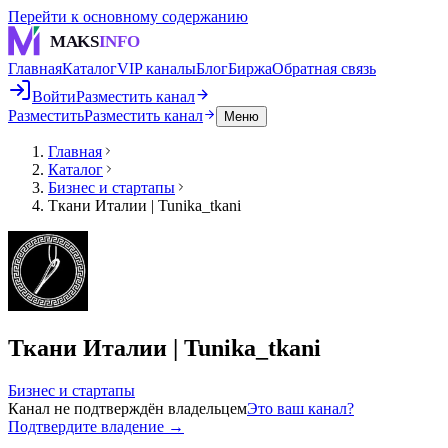
Перейти к основному содержанию
MAKS
INFO
Главная
Каталог
VIP каналы
Блог
Биржа
Обратная связь
Войти
Разместить канал
Разместить
Разместить канал
Меню
Главная
Каталог
Бизнес и стартапы
Ткани Италии | Tunika_tkani
Ткани Италии | Tunika_tkani
Бизнес и стартапы
Канал не подтверждён владельцем
Это ваш канал?
Подтвердите владение →