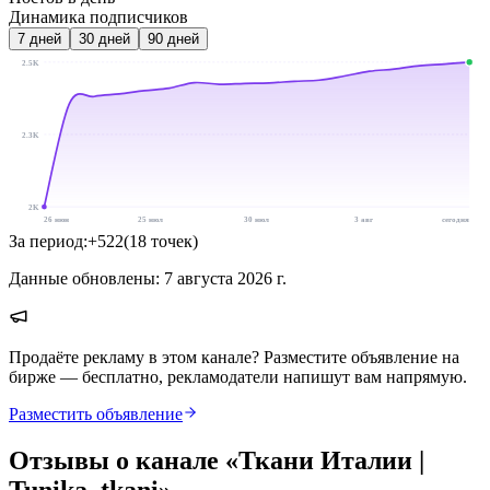
Динамика подписчиков
7
дней
30
дней
90
дней
2.5K
2.3K
2K
26 июн
25 июл
30 июл
3 авг
сегодня
За период:
+
522
(
18
точек
)
Данные обновлены:
7 августа 2026 г.
Продаёте рекламу в этом канале? Разместите объявление на
бирже — бесплатно, рекламодатели напишут вам напрямую.
Разместить объявление
Отзывы о канале «
Ткани Италии |
Tunika_tkani
»