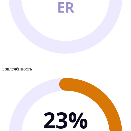
ER
—
вовлечённость
23%