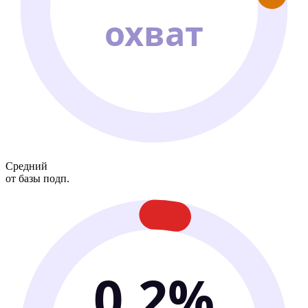
охват
Средний
от базы подп.
0.2%