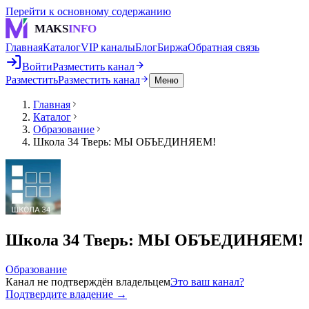
Перейти к основному содержанию
MAKS
INFO
Главная
Каталог
VIP каналы
Блог
Биржа
Обратная связь
Войти
Разместить канал
Разместить
Разместить канал
Меню
Главная
Каталог
Образование
Школа 34 Тверь: МЫ ОБЪЕДИНЯЕМ!
Школа 34 Тверь: МЫ ОБЪЕДИНЯЕМ!
Образование
Канал не подтверждён владельцем
Это ваш канал?
Подтвердите владение →