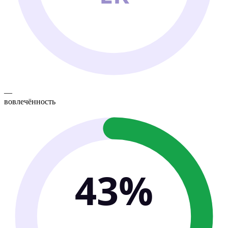
—
вовлечённость
43%