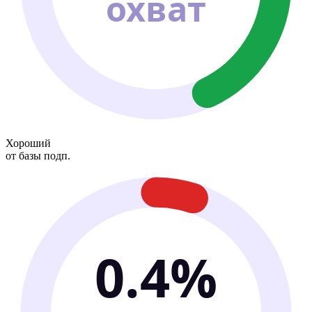
охват
Хороший
от базы подп.
0.4%