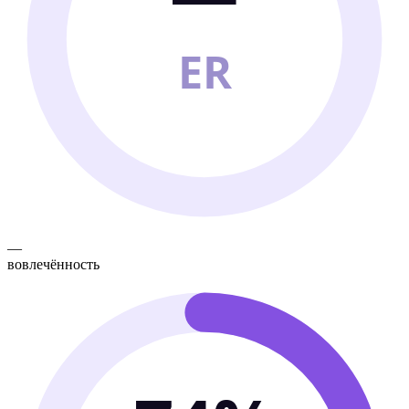
ER
—
вовлечённость