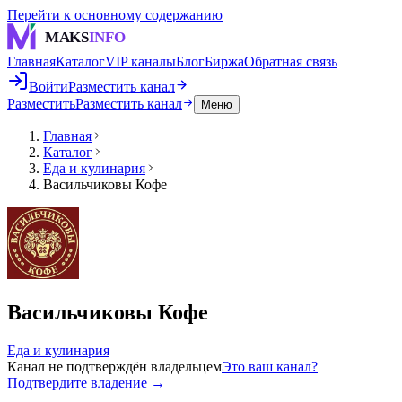
Перейти к основному содержанию
MAKS
INFO
Главная
Каталог
VIP каналы
Блог
Биржа
Обратная связь
Войти
Разместить канал
Разместить
Разместить канал
Меню
Главная
Каталог
Еда и кулинария
Васильчиковы Кофе
Васильчиковы Кофе
Еда и кулинария
Канал не подтверждён владельцем
Это ваш канал?
Подтвердите владение →