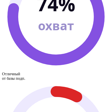
74%
охват
Отличный
от базы подп.