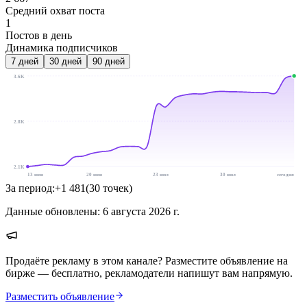
Средний охват поста
1
Постов в день
Динамика подписчиков
7
дней
30
дней
90
дней
3.6K
2.8K
2.1K
13 июн
20 июн
23 июл
30 июл
сегодня
За период:
+
1 481
(
30
точек
)
Данные обновлены:
6 августа 2026 г.
Продаёте рекламу в этом канале? Разместите объявление на
бирже — бесплатно, рекламодатели напишут вам напрямую.
Разместить объявление