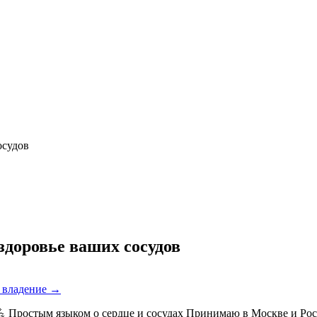
осудов
 здоровье ваших сосудов
е владение →
 Простым языком о сердце и сосудах Принимаю в Москве и Росто