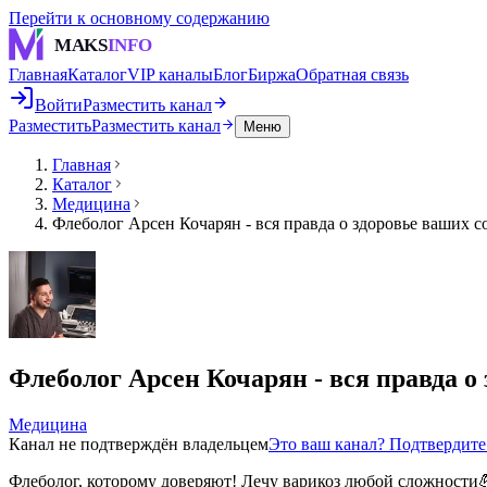
Перейти к основному содержанию
MAKS
INFO
Главная
Каталог
VIP каналы
Блог
Биржа
Обратная связь
Войти
Разместить канал
Разместить
Разместить канал
Меню
Главная
Каталог
Медицина
Флеболог Арсен Кочарян - вся правда о здоровье ваших с
Флеболог Арсен Кочарян - вся правда о
Медицина
Канал не подтверждён владельцем
Это ваш канал? Подтвердит
Флеболог, которому доверяют! Лечу варикоз любой сложности💪