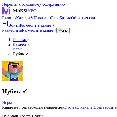
Перейти к основному содержанию
MAKS
INFO
Главная
Каталог
VIP каналы
Блог
Биржа
Обратная связь
Войти
Разместить канал
Разместить
Разместить канал
Меню
Главная
Каталог
Игры
Нубик ✓
Нубик ✓
Игры
Канал не подтверждён владельцем
Это ваш канал? Подтвердит
Нуб майнкрафт, Нубик