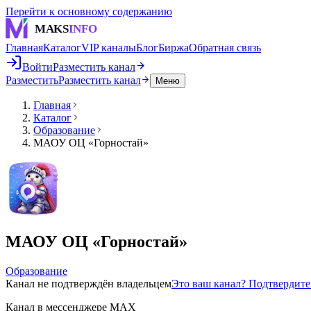
Перейти к основному содержанию
MAKS
INFO
Главная
Каталог
VIP каналы
Блог
Биржа
Обратная связь
Войти
Разместить канал
Разместить
Разместить канал
Меню
Главная
Каталог
Образование
МАОУ ОЦ «Горностай»
МАОУ ОЦ «Горностай»
Образование
Канал не подтверждён владельцем
Это ваш канал? Подтвердит
Канал в мессенджере MAX