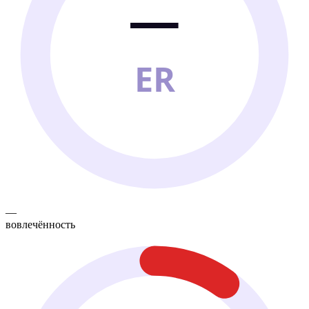
—
ER
—
вовлечённость