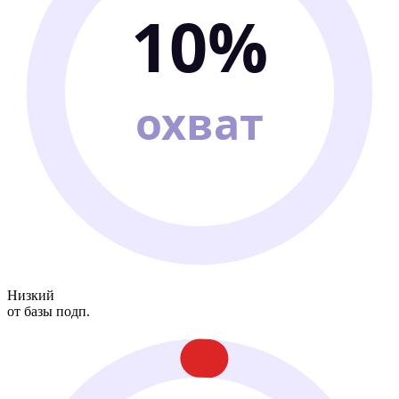
10%
охват
Низкий
от базы подп.