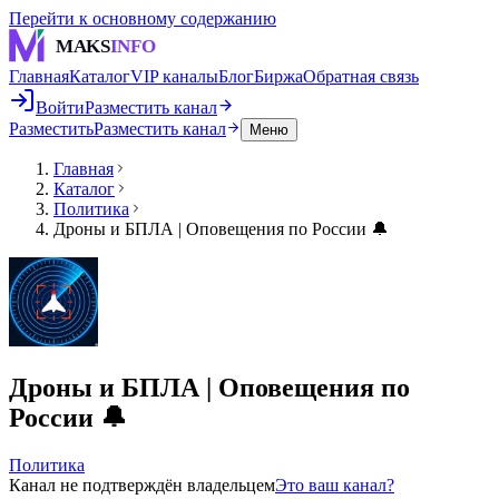
Перейти к основному содержанию
MAKS
INFO
Главная
Каталог
VIP каналы
Блог
Биржа
Обратная связь
Войти
Разместить канал
Разместить
Разместить канал
Меню
Главная
Каталог
Политика
Дроны и БПЛА | Оповещения по России 🔔
Дроны и БПЛА | Оповещения по
России 🔔
Политика
Канал не подтверждён владельцем
Это ваш канал?