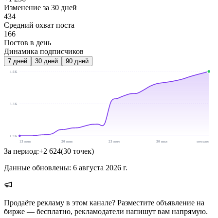
Изменение за 30 дней
434
Средний охват поста
166
Постов в день
Динамика подписчиков
7
дней
30
дней
90
дней
4.6K
3.3K
1.9K
13 июн
20 июн
23 июл
30 июл
сегодня
За период:
+
2 624
(
30
точек
)
Данные обновлены:
6 августа 2026 г.
Продаёте рекламу в этом канале? Разместите объявление на
бирже — бесплатно, рекламодатели напишут вам напрямую.