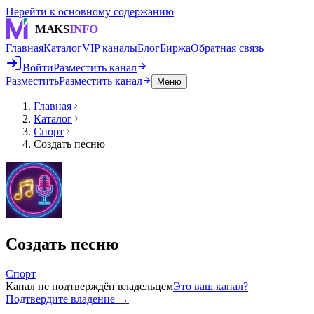
Перейти к основному содержанию
MAKS
INFO
Главная
Каталог
VIP каналы
Блог
Биржа
Обратная связь
Войти
Разместить канал
Разместить
Разместить канал
Меню
Главная
Каталог
Спорт
Создать песню
Создать песню
Спорт
Канал не подтверждён владельцем
Это ваш канал?
Подтвердите владение →