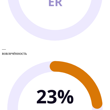
ER
—
вовлечённость
23%