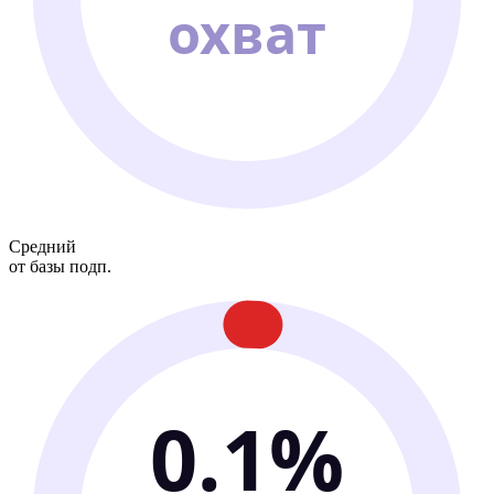
охват
Средний
от базы подп.
0.1%