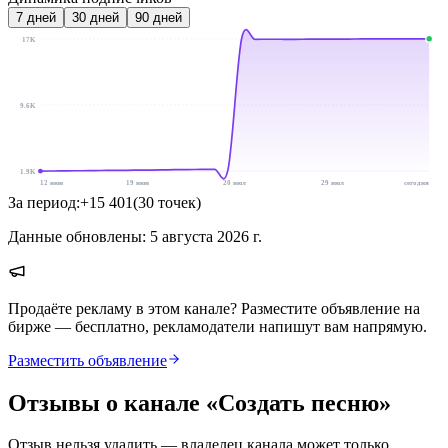
7
дней
30
дней
90
дней
17K
9.6K
1.9K
12 июн
19 июн
20 июл
29 июл
сегодня
За период:
+
15 401
(
30
точек
)
Данные обновлены:
5 августа 2026 г.
Продаёте рекламу в этом канале? Разместите объявление на
бирже — бесплатно, рекламодатели напишут вам напрямую.
Разместить объявление
Отзывы о канале «
Создать песню
»
Отзыв нельзя удалить — владелец канала может только