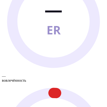
—
ER
—
вовлечённость