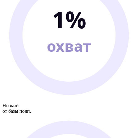
1%
охват
Низкий
от базы подп.