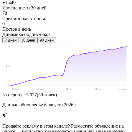
+1 449
Изменение за 30 дней
78
Средний охват поста
0
Постов в день
Динамика подписчиков
7
дней
30
дней
90
дней
6K
4.1K
2.1K
13 июн
20 июн
23 июл
30 июл
сегодня
За период:
+
3 927
(
30
точек
)
Данные обновлены:
6 августа 2026 г.
Продаёте рекламу в этом канале? Разместите объявление на
бирже — бесплатно, рекламодатели напишут вам напрямую.