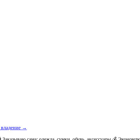
е владение →
️ Заказываю сама: одежда, сумки, обувь, аксессуары 💰 Экономл