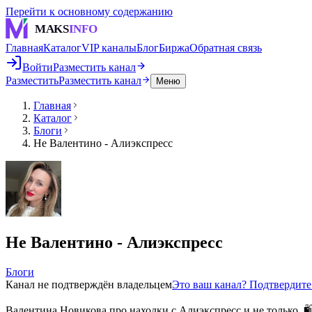
Перейти к основному содержанию
MAKS
INFO
Главная
Каталог
VIP каналы
Блог
Биржа
Обратная связь
Войти
Разместить канал
Разместить
Разместить канал
Меню
Главная
Каталог
Блоги
Не Валентино - Алиэкспресс
Не Валентино - Алиэкспресс
Блоги
Канал не подтверждён владельцем
Это ваш канал? Подтвердит
Валентина Новикова про находки с Алиэкспресс и не только. 🛍