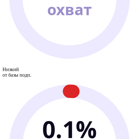
охват
Низкий
от базы подп.
0.1%