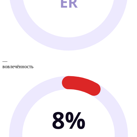
ER
—
вовлечённость
8%