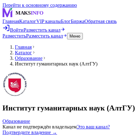
Перейти к основному содержанию
MAKS
INFO
Главная
Каталог
VIP каналы
Блог
Биржа
Обратная связь
Войти
Разместить канал
Разместить
Разместить канал
Меню
Главная
Каталог
Образование
Институт гуманитарных наук (АлтГУ)
Институт гуманитарных наук (АлтГУ)
Образование
Канал не подтверждён владельцем
Это ваш канал?
Подтвердите владение →