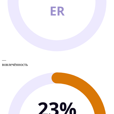
ER
—
вовлечённость
23%