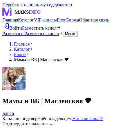
Перейти к основному содержанию
MAKS
INFO
Главная
Каталог
VIP каналы
Блог
Биржа
Обратная связь
Войти
Разместить канал
Разместить
Разместить канал
Меню
Главная
Каталог
Блоги
Мамы и ВБ | Маслевская 🖤
Мамы и ВБ | Маслевская 🖤
Блоги
Канал не подтверждён владельцем
Это ваш канал?
Подтвердите владение →