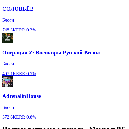
СОЛОВЬЁВ
Блоги
748.3K
ERR
0.2%
Операция Z: Военкоры Русской Весны
Блоги
407.1K
ERR
0.5%
AdrenalinHouse
Блоги
372.6K
ERR
0.8%