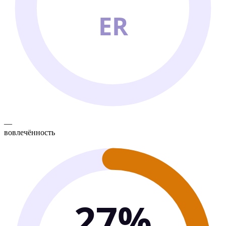
ER
—
вовлечённость
27%