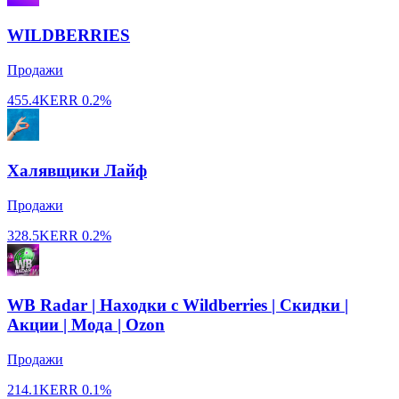
WILDBERRIES
Продажи
455.4K
ERR
0.2%
Халявщики Лайф
Продажи
328.5K
ERR
0.2%
WB Radar | Находки с Wildberries | Скидки |
Акции | Мода | Ozon
Продажи
214.1K
ERR
0.1%