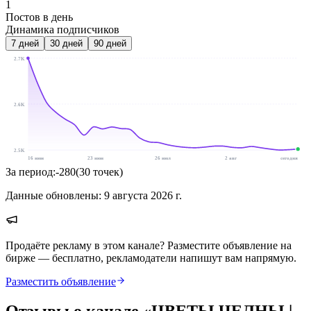
1
Постов в день
Динамика подписчиков
7
дней
30
дней
90
дней
2.7K
2.6K
2.5K
16 июн
23 июн
26 июл
2 авг
сегодня
За период:
-280
(
30
точек
)
Данные обновлены:
9 августа 2026 г.
Продаёте рекламу в этом канале? Разместите объявление на
бирже — бесплатно, рекламодатели напишут вам напрямую.
Разместить объявление
Отзывы о канале «
ЦВЕТЫ ЧЕЛНЫ |