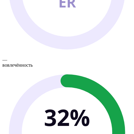
ER
—
вовлечённость
32%