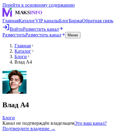
Перейти к основному содержанию
MAKS
INFO
Главная
Каталог
VIP каналы
Блог
Биржа
Обратная связь
Войти
Разместить канал
Разместить
Разместить канал
Меню
Главная
Каталог
Блоги
Влад А4
Влад А4
Блоги
Канал не подтверждён владельцем
Это ваш канал?
Подтвердите владение →