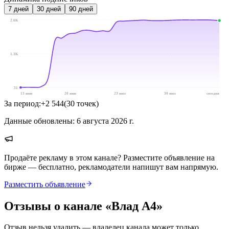
7
дней
30
дней
90
дней
2.6K
1.3K
31
13 июн
20 июн
23 июл
30 июл
сегодня
За период:
+
2 544
(
30
точек
)
Данные обновлены:
6 августа 2026 г.
Продаёте рекламу в этом канале? Разместите объявление на
бирже — бесплатно, рекламодатели напишут вам напрямую.
Разместить объявление
Отзывы о канале «
Влад А4
»
Отзыв нельзя удалить — владелец канала может только