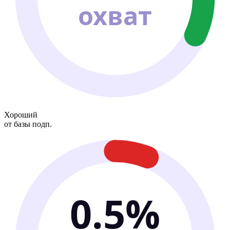
охват
Хороший
от базы подп.
0.5%