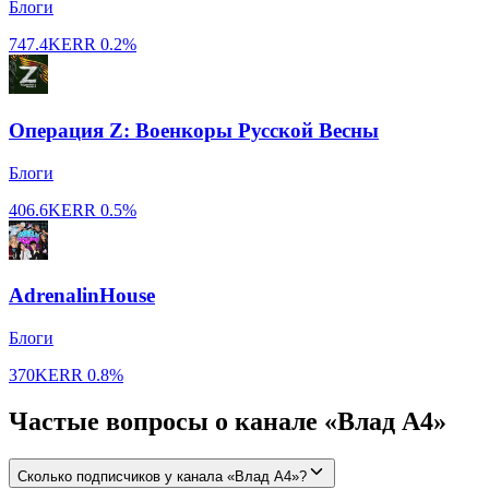
Блоги
747.4K
ERR
0.2%
Операция Z: Военкоры Русской Весны
Блоги
406.6K
ERR
0.5%
AdrenalinHouse
Блоги
370K
ERR
0.8%
Частые вопросы о канале «Влад А4»
Сколько подписчиков у канала «Влад А4»?